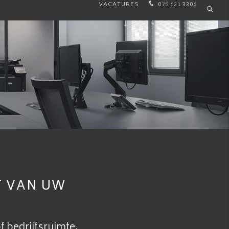
TERIEUR
PROJECTEN
MEDIA
CONTACT
VACATURES
075 621 3306
T VAN UW
f bedrijfsruimte.