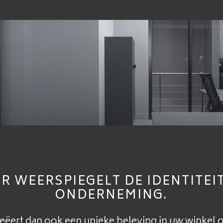
MARFRED MOES
INTERIEUR
BEDRIJFSIN
UR WEERSPIEGELT DE IDENTITEI
ONDERNEMING.
ëert dan ook een unieke beleving in uw winkel o