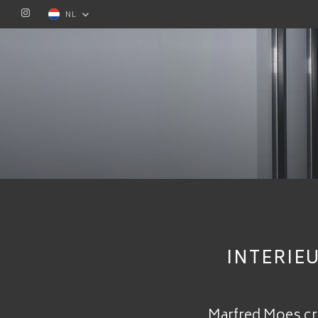
NL
INTERIE
Marfred Moes cre