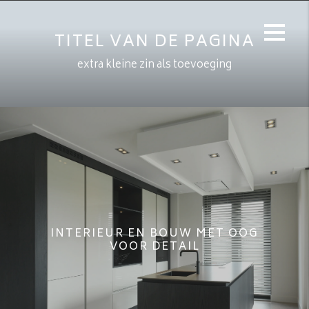
TITEL VAN DE PAGINA
extra kleine zin als toevoeging
INTERIEUR EN BOUW MET OOG
VOOR DETAIL